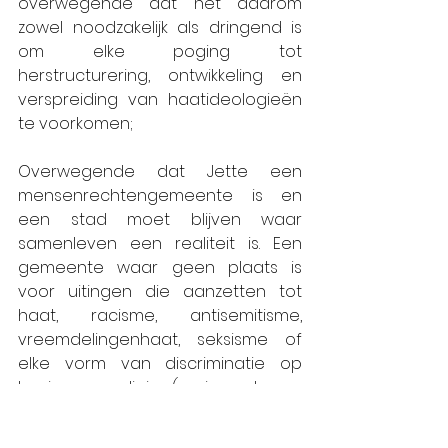
overwegende dat het daarom 
zowel noodzakelijk als dringend is 
om elke poging tot 
herstructurering, ontwikkeling en 
verspreiding van haatideologieën 
te voorkomen;
Overwegende dat Jette een 
mensenrechtengemeente is en 
een stad moet blijven waar 
samenleven een realiteit is. Een 
gemeente waar geen plaats is 
voor uitingen die aanzetten tot 
haat, racisme, antisemitisme, 
vreemdelingenhaat, seksisme of 
elke vorm van discriminatie op 
basis van religie (racisme tegen 
moslims, joden, christenen, enz.), 
seksuele geaardheid, 