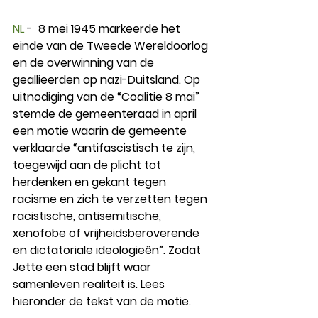
NL 
-  8 mei 1945 markeerde het 
einde van de Tweede Wereldoorlog 
en de overwinning van de 
geallieerden op nazi-Duitsland. Op 
uitnodiging van de “Coalitie 8 mai” 
stemde de gemeenteraad in april 
een motie waarin de gemeente 
verklaarde “antifascistisch te zijn, 
toegewijd aan de plicht tot 
herdenken en gekant tegen 
racisme en zich te verzetten tegen 
racistische, antisemitische, 
xenofobe of vrijheidsberoverende 
en dictatoriale ideologieën”. Zodat 
Jette een stad blijft waar 
samenleven realiteit is. Lees 
hieronder de tekst van de motie.