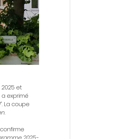
 2025 et 
 a exprimé 
. 
La coupe 
en.  
 confirme 
rogramme 2025-