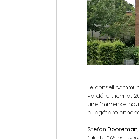
Le conseil commun
validé le triennat
une “immense inquié
budgétaire annoncé
Stefan Dooreman
l’alerte. “ 
Nous risq