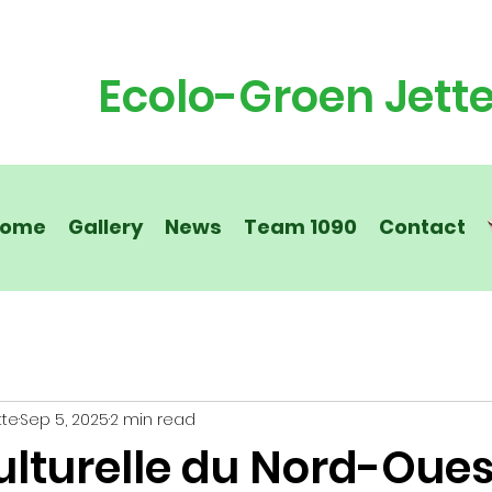
Ecolo-Groen Jett
ome
Gallery
News
Team 1090
Contact
tte
Sep 5, 2025
2 min read
culturelle du Nord-Oues