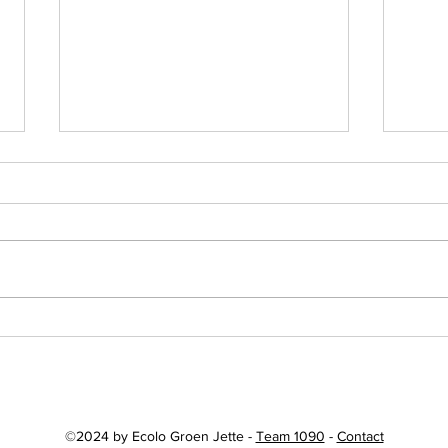
Feest van de Vlaamse
Le p
Gemeenschap in Jette
Jett
©2024 by Ecolo Groen Jette -
Team 1090
-
Contact