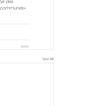
er des 
es commune
s».
See All