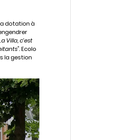
sa dotation à 
'engendrer 
La Villa, c’est 
tants". 
Ecolo 
 la gestion 