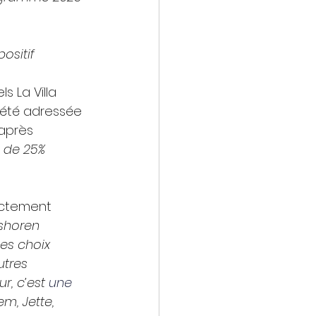
positif 
s La Villa 
 été adressée 
 après 
 de 25% 
ectement 
horen 
es choix 
utres 
r, c’est
une 
m, Jette, 