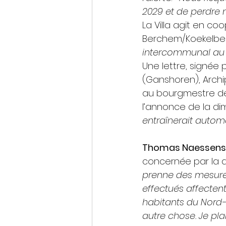
2029 et de perdre
La Villa agit en co
Berchem/Koekelberg
intercommunal au 
Une lettre, signée 
(Ganshoren), Archi
au bourgmestre de 
l’annonce de la dim
entraînerait autom
Thomas Naessens
concernée par la d
prenne des mesures
effectués affectent
habitants du Nord-O
autre chose. Je pl