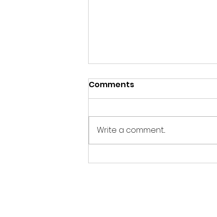
Comments
Write a comment...
Jette veut limiter la pub
des énergies fossiles.
Jette wil minder fossiele
reclame