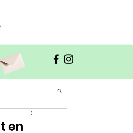
e
t en