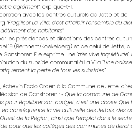
 notre agrément
“, explique-t-il. 
opération avec les centres culturels de Jette et de 
. “
Fragiliser La Villa, c’est affaiblir l’ensemble du dis
détriment des habitants
“.
par les présidences et directions des centres culturel
pel 19 (Berchem/Koekelberg) et de celui de Jette, a
Ganshoren. Elle exprime une “
très vive inquiétude
”
inution du subside communal à La Villa. “
Une baisse
atiquement la perte de tous les subsides
.”
, échevin Ecolo Groen à la Commune de Jette, dir
écision de Ganshoren : « 
Que la commune de Gans
 pour équilibrer son budget, c’est une chose. Que l
 en conséquence la vie culturelle des Jettois, des a
uest de la Région, ainsi que l’emploi dans le secteu
aide pour que les collèges des communes de Berche