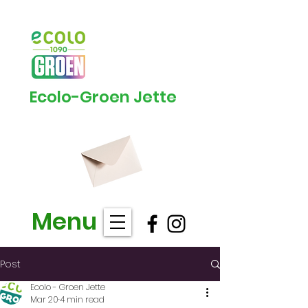
Ecolo-Groen Jette
Menu
Post
Ecolo - Groen Jette
Mar 20
4 min read