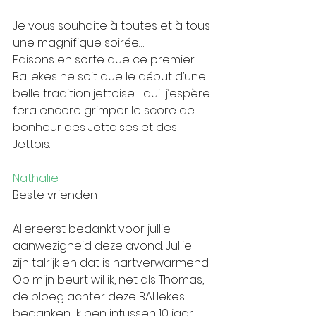
Je vous souhaite à toutes et à tous 
une magnifique soirée…
Faisons en sorte que ce premier 
Ballekes ne soit que le début d’une 
belle tradition jettoise…. qui  j’espère 
fera encore grimper le score de 
bonheur des Jettoises et des 
Jettois.
Nathalie
Beste vrienden
Allereerst bedankt voor jullie 
aanwezigheid deze avond. Jullie 
zijn talrijk en dat is hartverwarmend. 
Op mijn beurt wil ik, net als Thomas, 
de ploeg achter deze BALlekes 
bedanken. Ik ben intussen 10 jaar 