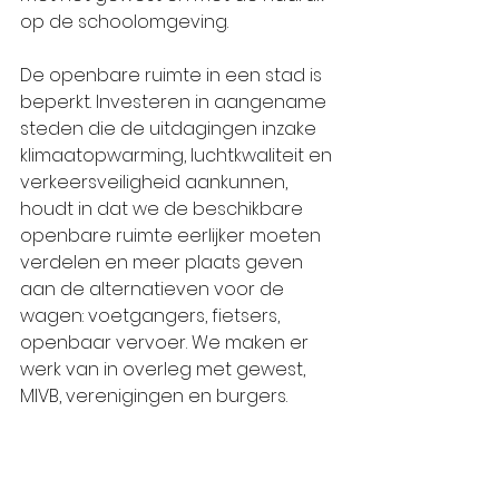
op de schoolomgeving.
De openbare ruimte in een stad is 
beperkt. Investeren in aangename 
steden die de uitdagingen inzake 
klimaatopwarming, luchtkwaliteit en 
verkeersveiligheid aankunnen, 
houdt in dat we de beschikbare 
openbare ruimte eerlijker moeten 
verdelen en meer plaats geven 
aan de alternatieven voor de 
wagen: voetgangers, fietsers, 
openbaar vervoer. We maken er 
werk van in overleg met gewest, 
MIVB, verenigingen en burgers.  
 Met ons groen mobiliteits- en 
ruimtebeleid willen we de 