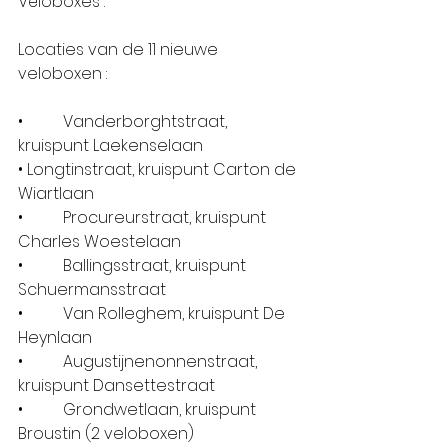
Véloboxes : 
Locaties van de 11 nieuwe 
veloboxen :
•          Vanderborghtstraat, 
kruispunt Laekenselaan
• Longtinstraat, kruispunt Carton de 
Wiartlaan
•          Procureurstraat, kruispunt 
Charles Woestelaan
•          Ballingsstraat, kruispunt 
Schuermansstraat
•          Van Rolleghem, kruispunt De 
Heynlaan
•          Augustijnenonnenstraat, 
kruispunt Dansettestraat
•          Grondwetlaan, kruispunt 
Broustin (2 veloboxen)