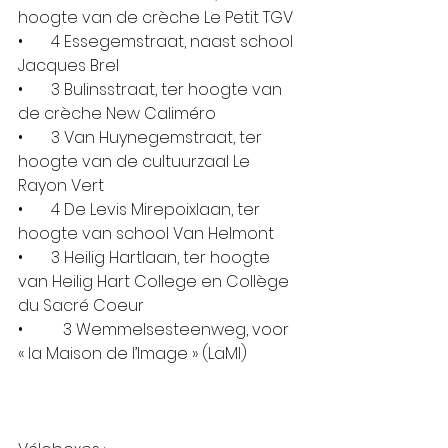
hoogte van de crèche Le Petit TGV
•       4 Essegemstraat, naast school 
Jacques Brel
•       3 Bulinsstraat, ter hoogte van 
de crèche New Caliméro
•       3 Van Huynegemstraat, ter 
hoogte van de cultuurzaal Le 
Rayon Vert
•       4 De Levis Mirepoixlaan, ter 
hoogte van school Van Helmont
•       3 Heilig Hartlaan, ter hoogte 
van Heilig Hart College en Collège 
du Sacré Coeur
•          3 Wemmelsesteenweg, voor 
« la Maison de l’Image » (LaMI)       