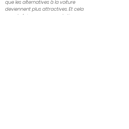
que les alternatives à la voiture 
deviennent plus attractives. Et cela 
nous le faisons en concertation 
avec la Région. En avançant dans 
la même direction, commune et 
Région vont plus loin. »
Bernard Van Nuffel, échevin de 
l’aménagement urbain, des 
plantations et de la politique de 
l’eau:
"Chaque projet, même le 
réaménagement d’un simple 
carrefour, est une opportunité de 
créer d’agréables lieux de 
rencontre, des quartiers plus verts 
et de mettre en place une gestion 
durable des eaux de pluie. » 