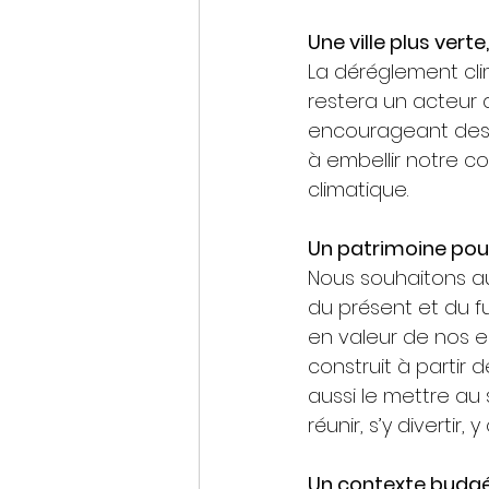
Une ville plus vert
La déréglement cli
restera un acteur 
encourageant des pl
à embellir notre co
climatique.
Un patrimoine po
Nous souhaitons au
du présent et du fu
en valeur de nos es
construit à partir
aussi le mettre au 
réunir, s’y divertir,
Un contexte budgé