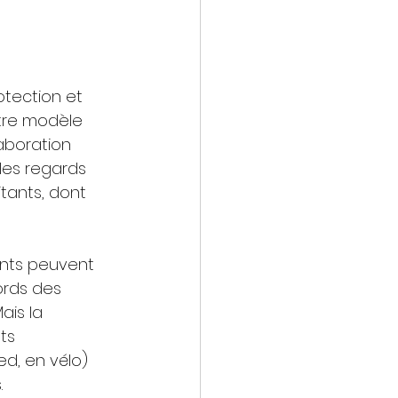
otection et 
otre modèle 
aboration 
les regards 
itants, dont 
fants peuvent 
ords des 
ais la 
ts 
ed, en vélo) 
.