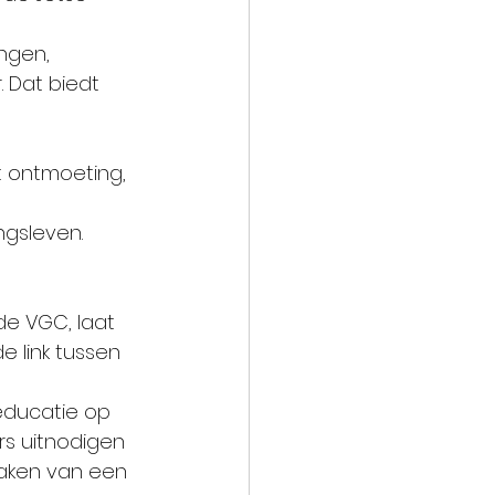
ngen, 
 Dat biedt 
 ontmoeting, 
ngsleven.
de VGC, laat 
 link tussen 
educatie op 
rs uitnodigen 
aken van een 