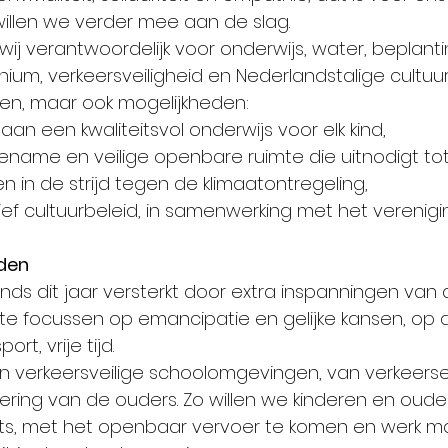
 willen we verder mee aan de slag.
wij verantwoordelijk voor onderwijs, water, beplanti
m, verkeersveiligheid en Nederlandstalige cultuur.
en, maar ook mogelijkheden: 
an een kwaliteitsvol onderwijs voor elk kind, 
name en veilige openbare ruimte die uitnodigt tot
 in de strijd tegen de klimaatontregeling, 
ief cultuurbeleid, in samenwerking met het verenigi
den
nds dit jaar versterkt door extra inspanningen van 
e focussen op emancipatie en gelijke kansen, op de
ort, vrije tijd.
 verkeersveilige schoolomgevingen, van verkeers
sering van de ouders. Zo willen we kinderen en oude
iets, met het openbaar vervoer te komen en werk m