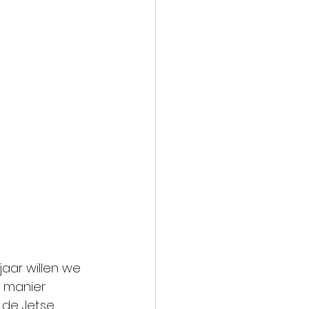
aar willen we 
 manier 
 de Jetse 