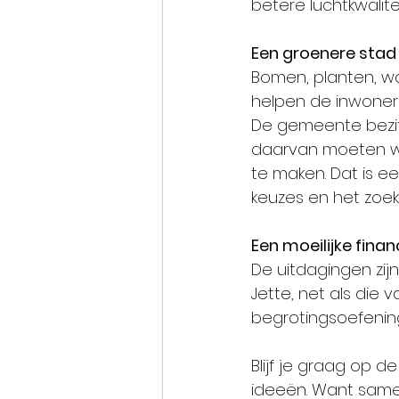
betere luchtkwalit
Een groenere stad
Bomen, planten, w
helpen de inwoners
De gemeente bezit 
daarvan moeten wo
te maken. Dat is 
keuzes en het zoek
Een moeilijke finan
De uitdagingen zij
Jette, net als die
begrotingsoefening
Blijf je graag op d
ideeën. Want sam