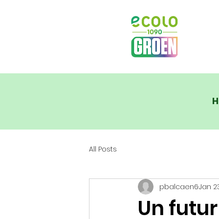
H
All Posts
pbalcaen6
Jan 2
Un futur