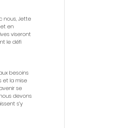
 nous, Jette 
 et en 
ives viseront 
t le défi 
aux besoins 
 et la mise 
avenir se 
, nous devons 
ssent s’y 