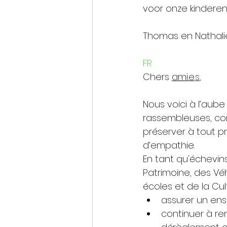
voor onze kinderen 
Thomas en Nathali
FR
Chers 
ami.e
.
s
,
Nous voici à l’aube
rassembleuses, co
préserver à tout pri
d’empathie.
En tant qu'échevins
Patrimoine, des Vé
écoles et de la Cul
assurer un ens
continuer à ren