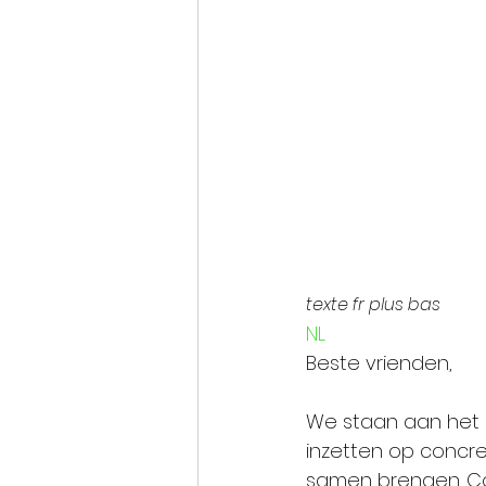
texte fr plus bas 
NL
Beste vrienden,
We staan aan het b
inzetten op concr
samen brengen. Conv