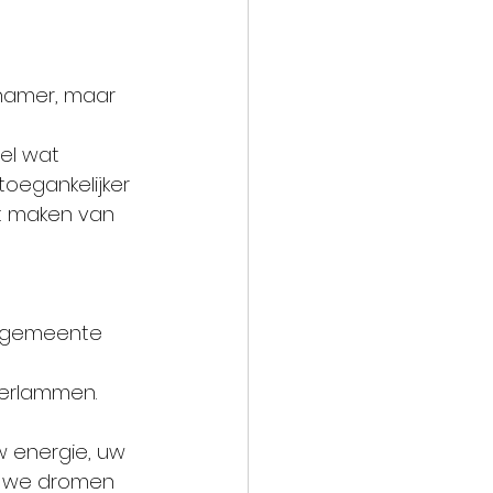
namer, maar 
el wat 
oegankelijker 
t maken van 
e gemeente 
verlammen.
w energie, uw 
 we dromen 