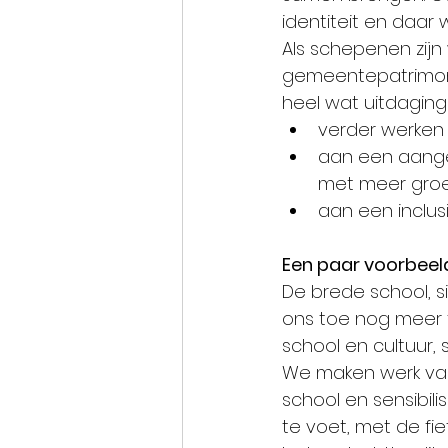
identiteit en daar
Als schepenen zijn 
gemeentepatrimoniu
heel wat uitdaging
verder werken a
aan een aange
met meer groen
aan een inclus
Een paar voorbeel
De brede school, si
ons toe nog meer t
school en cultuur, sp
We maken werk van
school en sensibili
te voet, met de f