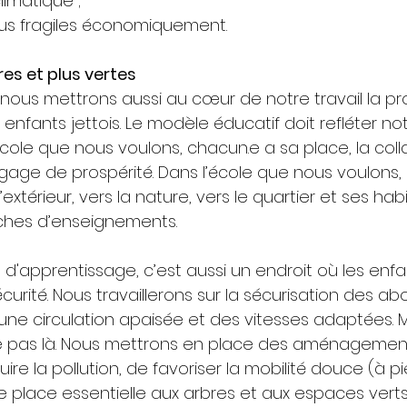
imatique ;
lus fragiles économiquement.
res et plus vertes
 nous mettrons aussi au cœur de notre travail la pr
enfants jettois. Le modèle éducatif doit refléter n
école que nous voulons, chacun.e a sa place, la coll
gage de prospérité. Dans l’école que nous voulons, 
’extérieur, vers la nature, vers le quartier et ses hab
riches d’enseignements.
ieu d'apprentissage, c’est aussi un endroit où les en
curité. Nous travaillerons sur la sécurisation des ab
t une circulation apaisée et des vitesses adaptées. M
te pas là. Nous mettrons en place des aménagemen
re la pollution, de favoriser la mobilité douce (à pi
 place essentielle aux arbres et aux espaces verts