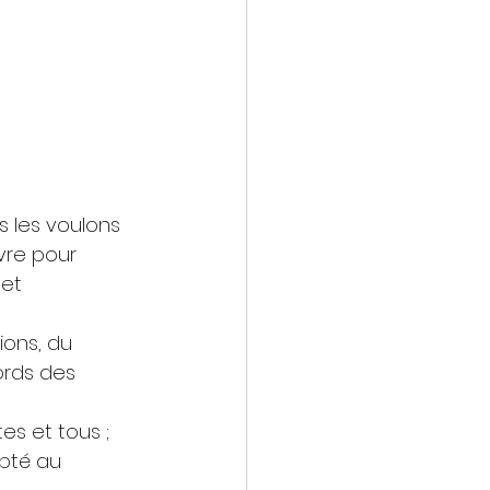
s les voulons 
re pour 
 et 
ions, du 
ords des 
es et tous ;
pté au 	