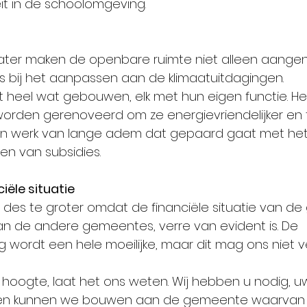
eit in de schoolomgeving.
ater maken de openbare ruimte niet alleen aange
 bij het aanpassen aan de klimaatuitdagingen.
heel wat gebouwen, elk met hun eigen functie. He
rden gerenoveerd om ze energievriendelijker en t
een werk van lange adem dat gepaard gaat met he
en van subsidies.
ciële situatie
n des te groter omdat de financiële situatie van d
 van de andere gemeentes, verre van evident is. De 
 wordt een hele moeilijke, maar dit mag ons niet 
e hoogte, laat het ons weten. Wij hebben u nodig, u
en kunnen we bouwen aan de gemeente waarvan