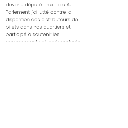
devenu député bruxellois. Au
Parlement, j’ai lutté contre la
disparition des distributeurs de
billets dans nos quartiers et
participé à soutenir les
commerçants et indépendants
locaux avec la création de
services d’accompagnement
économiques gratuits dans le
Nord-Ouest via le Guichet
d’Économie Locale.
​Mes joies et passions​
Ce que j’aime le plus, c’est passer
des moments joyeux avec les
autres. Rassembler les gens, rire,