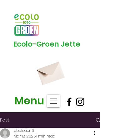
Ecolo-Groen Jette
Menu
Post
pbalcaen6
Mar 18, 2025
1 min read