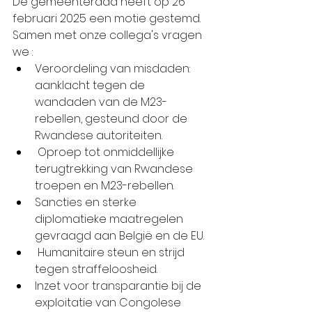
De gemeenteraad heeft op 26 
februari 2025 een motie gestemd.
Samen met onze collega's vragen 
we :
Veroordeling van misdaden: 
aanklacht tegen de 
wandaden van de M23-
rebellen, gesteund door de 
Rwandese autoriteiten.
 Oproep tot onmiddellijke 
terugtrekking van Rwandese 
troepen en M23-rebellen.
Sancties en sterke 
diplomatieke maatregelen 
gevraagd aan België en de EU.
 Humanitaire steun en strijd 
tegen straffeloosheid.
Inzet voor transparantie bij de 
exploitatie van Congolese 