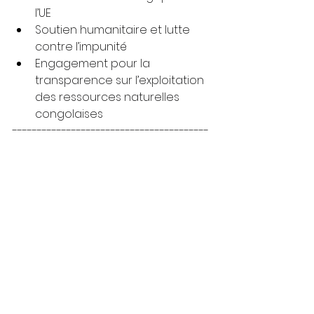
l’UE
Soutien humanitaire et lutte 
contre l’impunité
Engagement pour la 
transparence sur l’exploitation 
des ressources naturelles 
congolaises
----------------------------------------
-------------
See All
Recent Posts