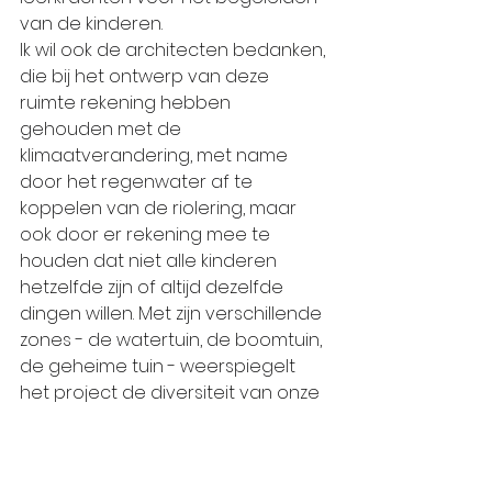
van de kinderen.
Ik wil ook de architecten bedanken, 
die bij het ontwerp van deze 
ruimte rekening hebben 
gehouden met de 
klimaatverandering, met name 
door het regenwater af te 
koppelen van de riolering, maar 
ook door er rekening mee te 
houden dat niet alle kinderen 
hetzelfde zijn of altijd dezelfde 
dingen willen. Met zijn verschillende 
zones - de watertuin, de boomtuin, 
de geheime tuin - weerspiegelt 
het project de diversiteit van onze 
scholen, het lijkt op de kinderen die 
onze instellingen bevolken.
Bij de inhuldiging van deze 