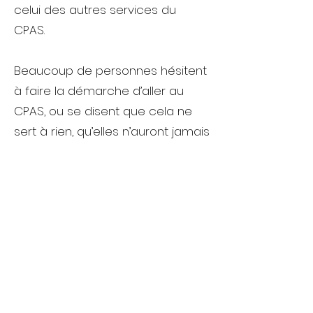
celui des autres services du
CPAS.
Beaucoup de personnes hésitent
à faire la démarche d’aller au
CPAS, ou se disent que cela ne
sert à rien, qu’elles n’auront jamais
droit à une aide de cette
institution « qui n’est pas pour
elles ». C’est en particulier le cas
des personnes qui gagnent « un
peu trop » pour bénéficier des
différentes aides existantes et qui
ont l’habitude de ne pas
répondre aux critères. Ou des